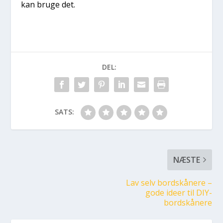
kan bruge det.
DEL:
SATS:
NÆSTE
Lav selv bordskånere –
gode ideer til DIY-
bordskånere